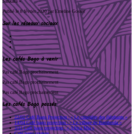
Sankara »
Publié le
8 février 2020
par Emeline Gosset
Sur les réseaux sociaux
Les cafés Bago à venir
Pas café Bago prochainement
Pas café Bago prochainement
Pas café Bago prochainement
Les cafés Bago passés
22/02 Café Bago Projection : « Le cimetière des éléphants »
14/04 Café bago projection : « Le village de Bamboula »
3/11 Café bago projection : « Africa Mia »
Café bago couture