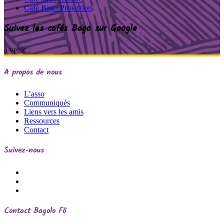
Café Bago Projection
Suivez les cafés Bago sur Google
à venir...
A propos de nous
L’asso
Communiqués
Liens vers les amis
Ressources
Contact
Suivez-nous
Contact
Bagolo Fô