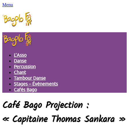
Menu
L’Asso
Danse
Percussion
Chant
Tambour Danse
Stages – Événements
Cafés Bago
Café Bago Projection :
« Capitaine Thomas Sankara »