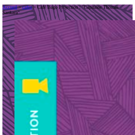
Accueil
>
cafes
> Café Bago Projection : "Capitaine Thomas
Sankara"