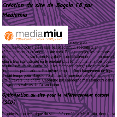
Création du site de Bagolo Fô par
Mediamiu
Le site web
www.bagolofo.fr a été réalisé par Mediamiu, spécialiste en
référencement et création de site web. Pour ce projet, les membres
du bureau de l’association Bagolo Fô souhaitaient donner un nouvel
élan à leur site internet en le rendant plus fonctionnel à la fois pour
ses utilisateurs mais aussi pour les membres chargés de sa mise à
jour et des publications. En même temps qu’un changement de logo,
il était temps pour Bagolo Fô d’insuffler une nouvelle dynamique au
site à travers une charte graphique plus moderne mais toujours dans
l’esprit des valeurs de l’association.
Optimisation du site pour le référencement naturel
(SEO)
L’optimisation technique du site a été confiée à Mediamiu, dont c’est