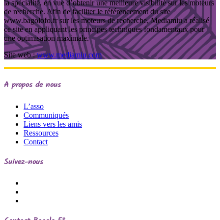
la spécialité, en vue d’obtenir une meilleure visibilité sur les moteurs
de recherche. Afin de faciliter le référencement du site
www.bagolofo.fr sur les moteurs de recherche, Mediamiu a réalisé
ce site en appliquant les principes techniques fondamentaux pour
une optimisation maximale.
Site web :
www.mediamiu.com
A propos de nous
L’asso
Communiqués
Liens vers les amis
Ressources
Contact
Suivez-nous