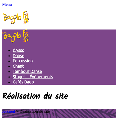
Menu
L’Asso
Danse
Percussion
Chant
Tambour Danse
Stages – Événements
Cafés Bago
Réalisation du site
Accueil
> Réalisation du site