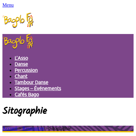
Menu
L’Asso
Danse
Percussion
Chant
Tambour Danse
Stages – Événements
Cafés Bago
Sitographie
Accueil
>
Ressources
> Sitographie