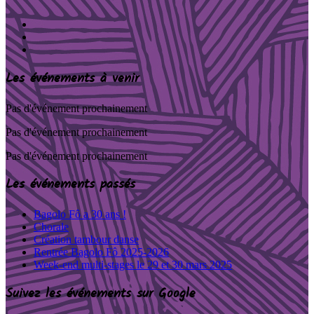
Les événements à venir
Pas d'événement prochainement
Pas d'événement prochainement
Pas d'événement prochainement
Les événements passés
Bagolo Fô a 30 ans !
Chorale
Création tambour danse
Rentrée Bagolo Fô 2025-2026
Week-end multi-stages le 29 et 30 mars 2025
Suivez les événements sur Google