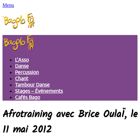
Menu
L’Asso
Danse
Percussion
Chant
Tambour Danse
Stages – Événements
Cafés Bago
Afrotraining avec Brice OulaÏ, le
11 mai 2012