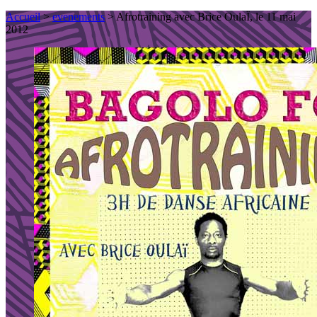
Accueil
>
evenements
> Afrotraining avec Brice OulaÏ, le 11 mai
2012