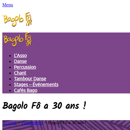
Menu
L’Asso
Danse
Percussion
Chant
Tambour Danse
Stages – Événements
Cafés Bago
Bagolo Fô a 30 ans !
Accueil
>
evenements
> Bagolo Fô a 30 ans !