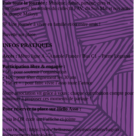
Puis toute la journée :
M
usique, danse, partage, rires et
émotions
avec les artistes du collectif FAV,
du
Son Mat et nos amis
du groupe Maloya
💛 Une journée à vivre en famille et/ou entre amis !
Buvette sur place.
I
NFOS PRATIQUES
Accès :
Métro ligne A – Anatole France
/
Bus C1 – Pierre Legrand
Participation libre & engagée :
• 5€ : pour soutenir l’organisation
• 10€ : pour fêter dignement les 30 ans
• 15€ et + : pour faire vivre l’asso toute l’année
Notre association vit grâce à vous : chaque contribution compte pour
continuer à proposer ces moments de partage !
Pour réserver ta place sur Hello Asso :
– via le QR code sur l’affiche ci-jointe
– via ce lien : https://www.helloasso.com/associations/bagolo-
fo/evenements/bagolo-fete