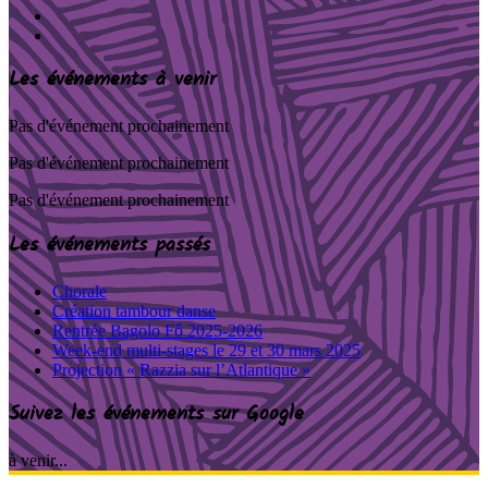
Les événements à venir
Pas d'événement prochainement
Pas d'événement prochainement
Pas d'événement prochainement
Les événements passés
Chorale
Création tambour danse
Rentrée Bagolo Fô 2025-2026
Week-end multi-stages le 29 et 30 mars 2025
Projection « Razzia sur l’Atlantique »
Suivez les événements sur Google
à venir...