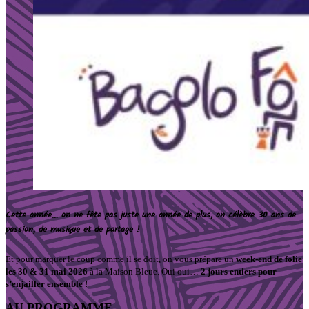
Cette année… on ne fête pas juste une année de plus
, o
n célèbre
30 ans de
passion, de musique et de partage !
Et pour marquer le coup comme il se doit, on vous prépare un
week-end de folie
les 30 & 31 mai 2026
à la Maison Bleue.
Oui oui…
2 jours entiers pour
s’enjailler ensemble !
AU PROGRAMME