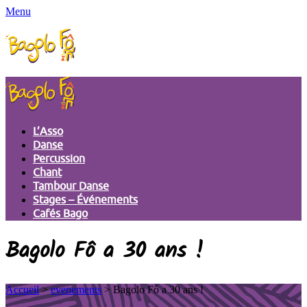
Menu
L’Asso
Danse
Percussion
Chant
Tambour Danse
Stages – Événements
Cafés Bago
Bagolo Fô a 30 ans !
Accueil
>
evenements
> Bagolo Fô a 30 ans !