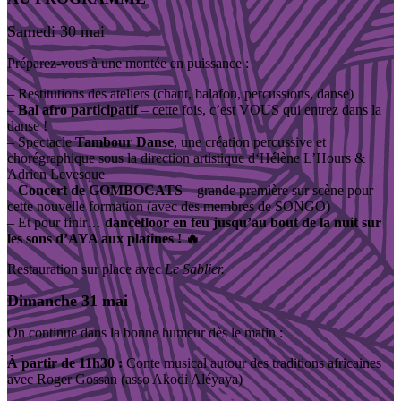
S
amedi 30 mai
Préparez-vous à une montée en puissance :
–
Restitutions des ateliers (chant, balafon, percussions, danse)
–
Bal afro participatif
– cette fois, c’est VOUS qui entrez dans la
danse !
–
Spectacle
Tambour Danse
, une création percussive et
chorégraphique
sous la direction artistique d
‘
Hélène L’Hours &
Adrien Levesque
–
Concert de GOMBOCATS
– grande première sur scène pour
cette nouvelle formation (avec des membres de SONGO)
–
Et pour finir…
dancefloor en feu jusqu’au bout de la nuit
sur
les sons d’AYA aux platines
!
🔥
Restauration sur place avec
Le Sablier.
Dimanche 31 mai
On continue dans la bonne humeur dès le matin :
À partir de 11h30
:
Conte musical autour des traditions africaines
avec Roger Gossan (asso Akodi Aléyaya)