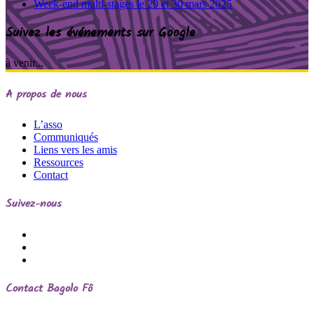
Week-end multi-stages le 29 et 30 mars 2025
Suivez les événements sur Google
à venir...
A propos de nous
L’asso
Communiqués
Liens vers les amis
Ressources
Contact
Suivez-nous
Contact
Bagolo Fô