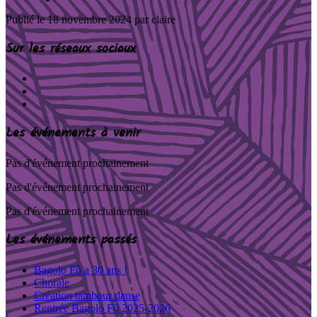
Publié le
18 novembre 2024
par claire
Sur les réseaux sociaux
Les événements à venir
Pas d'événement prochainement
Pas d'événement prochainement
Pas d'événement prochainement
Les événements passés
Bagolo Fô a 30 ans !
Chorale
Création tambour danse
Rentrée Bagolo Fô 2025-2026