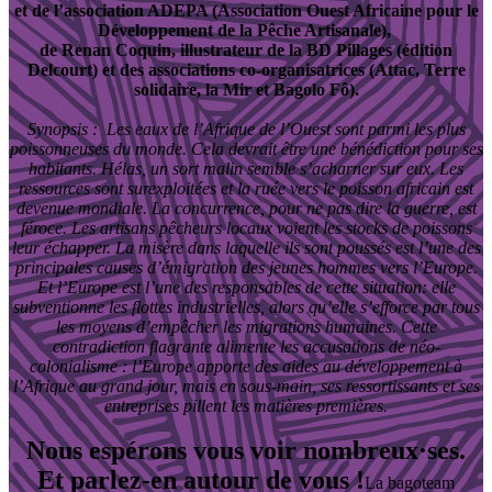
et de l’association ADEPA (Association Ouest Africaine pour le
Développement de la Pêche Artisanale),
de Renan Coquin, illustrateur de la BD Pillages (édition
Delcourt) et des associations co-organisatrices (Attac, Terre
solidaire, la Mir et Bagolo Fô).
Synopsis : Les eaux de l’Afrique de l’Ouest sont parmi les plus
poissonneuses du monde. Cela devrait être une bénédiction pour ses
habitants. Hélas, un sort malin semble s’acharner sur eux. Les
ressources sont surexploitées et la ruée vers le poisson africain est
devenue mondiale. La concurrence, pour ne pas dire la guerre, est
féroce. Les artisans pêcheurs locaux voient les stocks de poissons
leur échapper. La misère dans laquelle ils sont poussés est l’une des
principales causes d’émigration des jeunes hommes vers l’Europe.
Et l’Europe est l’une des responsables de cette situation: elle
subventionne les flottes industrielles, alors qu’elle s’efforce par tous
les moyens d’empêcher les migrations humaines. Cette
contradiction flagrante alimente les accusations de néo-
colonialisme : l’Europe apporte des aides au développement à
l’Afrique au grand jour, mais en sous-main, ses ressortissants et ses
entreprises pillent les matières premières.
Nous espérons vous voir nombreux·ses.
Et parlez-en autour de vous !
La bagoteam