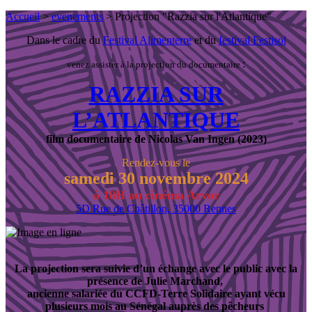
Accueil
>
evenements
> Projection "Razzia sur l'Atlantique"
Dans le cadre du
Festival Alimenterre
et du
festival Festisol
:
venez assister à la projection du documentaire
RAZZIA SUR
L’ATLANTIQUE
film documentaire de Nicolas Van Ingen (2023)
Rendez-vous le
samedi 30 novembre 2024
à 18H au cinéma Arvor
5D Rue de Châtillon, 35000 Rennes
La projection sera suivie d’un échange avec le public avec la
présence de Julie Marchand,
ancienne salariée du CCFD-Terre Solidaire ayant vécu
plusieurs mois au Sénégal auprès des pêcheurs