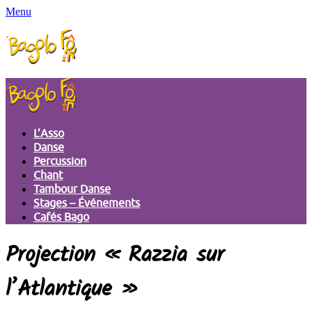
Menu
L’Asso
Danse
Percussion
Chant
Tambour Danse
Stages – Événements
Cafés Bago
Projection « Razzia sur
l’Atlantique »