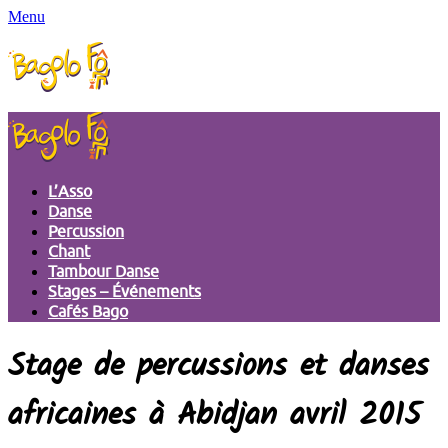
Menu
L’Asso
Danse
Percussion
Chant
Tambour Danse
Stages – Événements
Cafés Bago
Stage de percussions et danses
africaines à Abidjan avril 2015