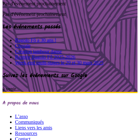
Pas d'événement prochainement
Pas d'événement prochainement
Les événements passés
Bagolo Fô a 30 ans !
Chorale
Création tambour danse
Rentrée Bagolo Fô 2025-2026
Week-end multi-stages le 29 et 30 mars 2025
Suivez les événements sur Google
à venir...
A propos de nous
L’asso
Communiqués
Liens vers les amis
Ressources
Contact